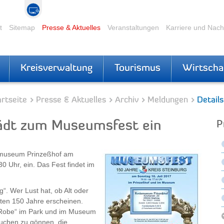
t
Sitemap
Presse & Aktuelles
Veranstaltungen
Karriere und Nac
Kreisverwaltung
Tourismus
Wirtscha
rtseite
Presse & Aktuelles
Archiv
Meldungen
Details
ädt zum Museumsfest ein
P
ismuseum Prinzeßhof am
0 Uhr, ein. Das Fest findet im
g“. Wer Lust hat, ob Alt oder
zten 150 Jahre erscheinen.
 Robe“ im Park und im Museum
Kuchen zu gönnen, die