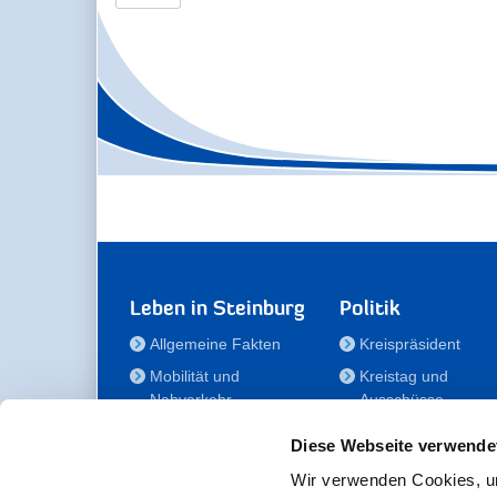
Leben in Steinburg
Politik
Allgemeine Fakten
Kreispräsident
Mobilität und
Kreistag und
Nahverkehr
Ausschüsse
Bauen und Wohnen
Die/Der Beauftragt
Diese Webseite verwende
für Menschen mit
Kultur und Freizeit
Behinderung
Wir verwenden Cookies, um
Familie