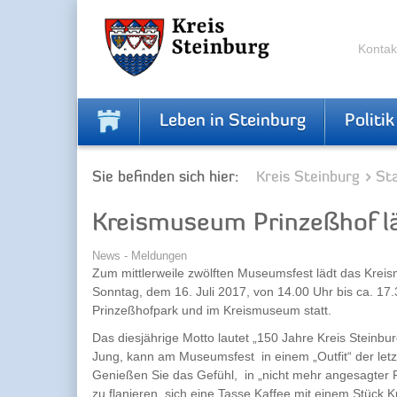
Zur
Zum
Navigation
Inhalt
springen
springen
Kontak
Leben in Steinburg
Politik
Sie befinden sich hier:
Kreis Steinburg
Sta
Kreismuseum Prinzeßhof l
News - Meldungen
Zum mittlerweile zwölften Museumsfest lädt das Kre
Sonntag, dem 16. Juli 2017, von 14.00 Uhr bis ca. 17.3
Prinzeßhofpark und im Kreismuseum statt.
Das diesjährige Motto lautet „150 Jahre Kreis Steinbur
Jung, kann am Museumsfest in einem „Outfit“ der let
Genießen Sie das Gefühl, in „nicht mehr angesagter
zu flanieren, sich eine Tasse Kaffee mit einem Stück 