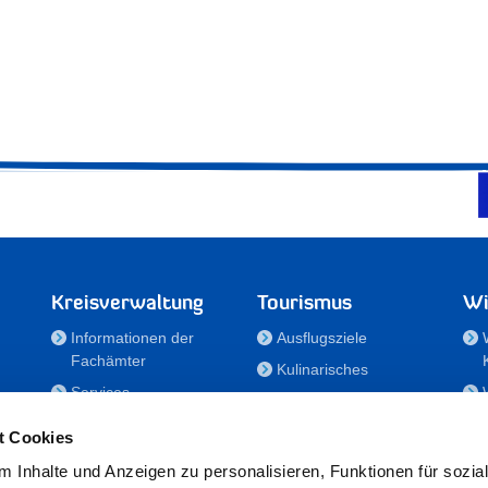
Kreisverwaltung
Tourismus
Wi
Informationen der
Ausflugsziele
Fachämter
Kulinarisches
Services
Aktivitäten in Holstein
e
Karriere und
Unterkünfte
t Cookies
Nachwuchskräfte
Veranstaltungen
 Inhalte und Anzeigen zu personalisieren, Funktionen für sozia
Notdienste