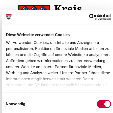
Zur
Zum
Navigation
Inhalt
springen
springen
Diese Webseite verwendet Cookies
Wir verwenden Cookies, um Inhalte und Anzeigen zu
Kontakt
Sitemap
Presse & Aktuelles
Veranstaltungen
personalisieren, Funktionen für soziale Medien anbieten zu
können und die Zugriffe auf unsere Website zu analysieren.
Karriere und Nachwuchskräfte
Suchen
Außerdem geben wir Informationen zu Ihrer Verwendung
unserer Website an unsere Partner für soziale Medien,
Download
Werbung und Analysen weiter. Unsere Partner führen diese
Vordrucke zum Download finden Sie auf den themenbezogenen
Informationen möglicherweise mit weiteren Daten
Seiten des Kreissozialamtes!
zusammen, die Sie ihnen bereitgestellt haben oder die sie
im Rahmen Ihrer Nutzung der Dienste gesammelt haben.
Einwilligungsauswahl
Notwendig