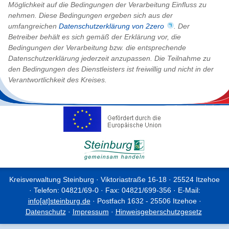
Möglichkeit auf die Bedingungen der Verarbeitung Einfluss zu
nehmen. Diese Bedingungen ergeben sich aus der
umfangreichen
Datenschutzerklärung von 2zero
. Der
Betreiber behält es sich gemäß der Erklärung vor, die
Bedingungen der Verarbeitung bzw. die entsprechende
Datenschutzerklärung jederzeit anzupassen. Die Teilnahme zu
den Bedingungen des Dienstleisters ist freiwillig und nicht in der
Verantwortlichkeit des Kreises.
Kreisverwaltung Steinburg · Viktoriastraße 16-18 · 25524 Itzehoe
· Telefon: 04821/69-0 · Fax: 04821/699-356 · E-Mail:
info[at]steinburg.de
· Postfach 1632 - 25506 Itzehoe ·
Datenschutz
·
Impressum
·
Hinweisgeberschutzgesetz