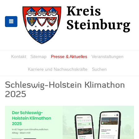
Zur
Zum
Navigation
Inhalt
springen
springen
Kontakt
Sitemap
Presse & Aktuelles
Veranstaltungen
Karriere und Nachwuchskräfte
Suchen
Schleswig-Holstein Klimathon
2025