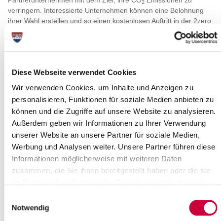
Partnerunternehmen mit dem Ziel, ihre CO
Emissionen zu
2
verringern. Interessierte Unternehmen können eine Belohnung
ihrer Wahl erstellen und so einen kostenlosen Auftritt in der 2zero
App und auf der Klimathon Website erhalten. Rabatte,
Gutscheine oder Verlosungen - Sie entscheiden wie Sie
engagierte Bürger*innen belohnen möchten. Durch Ihre
Teilnahme können Sie auf regionale Angebote aufmerksam
Diese Webseite verwendet Cookies
machen und neue, klimabewusste Kund*innen gewinnen.
Hier
Belohnungen erstellen!
Wir verwenden Cookies, um Inhalte und Anzeigen zu
Starten Sie Ihr Team
personalisieren, Funktionen für soziale Medien anbieten zu
Sie möchten als Unternehmen, Verein, öffentliche Einrichtung,
können und die Zugriffe auf unsere Website zu analysieren.
staatliche Verwaltung oder einfach als Privatperson am Klimathon
Außerdem geben wir Informationen zu Ihrer Verwendung
teilnehmen? Dann melden Sie sich schon jetzt als Team an und
unserer Website an unsere Partner für soziale Medien,
nehmen ab dem 03. März gemeinsam an den vielfältigen
Werbung und Analysen weiter. Unsere Partner führen diese
Challenges in der 2zero App teil. Dabei können Sie Andere für
Informationen möglicherweise mit weiteren Daten
das Thema sensibilisieren, tolle Belohnungen erhalten, sich mit
zusammen, die Sie ihnen bereitgestellt haben oder die sie
anderen Team messen und gegeneinander antreten.
im Rahmen Ihrer Nutzung der Dienste gesammelt haben.
In 6. Schritten zum Klimathon:
Einwilligungsauswahl
Team erstellen
Notwendig
2zero App über QR Code (s. Bild) herunterladen