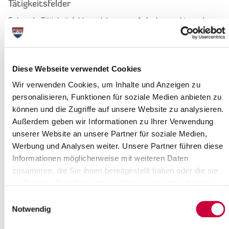
Tätigkeitsfelder
Folgende Tätigkeitsfelder gehören zum Aufgabenspektrum des
schulpsychologischen Dienstes: Schulpsychologische Beratung
für alle am Schulleben Beteiligten bei schulbezogenen
Problemen, Supervision und Coaching für in Schule Tätige,
Lehrkräftefortbildung und Unterstützung von Schulen in der
Diese Webseite verwendet Cookies
Krisennachsorge.
Wir verwenden Cookies, um Inhalte und Anzeigen zu
personalisieren, Funktionen für soziale Medien anbieten zu
Grundsätze der schulpsychologischen Beratung
können und die Zugriffe auf unsere Website zu analysieren.
Der schulpsychologische Dienst arbeitet auf der Grundlage eines
Außerdem geben wir Informationen zu Ihrer Verwendung
landesweiten
Konzeptes
. Die Schulpsycholog*innen
unserer Website an unsere Partner für soziale Medien,
unterliegen der Schweigepflicht nach § 203 Strafgesetzbuch und
Werbung und Analysen weiter. Unsere Partner führen diese
sind ausschließlich beratend tätig. Die Inanspruchnahme des
Informationen möglicherweise mit weiteren Daten
schulpsychologischen Dienstes erfolgt auf freiwilliger Basis. Alle
Klient*innen wenden sich direkt an die zuständige
zusammen, die Sie ihnen bereitgestellt haben oder die sie
schulpsychologische Beratungsstelle. Die Angebote sind
im Rahmen Ihrer Nutzung der Dienste gesammelt haben.
kostenfrei.
Einwilligungsauswahl
Notwendig
Erreichbarkeit der Beratungsstelle