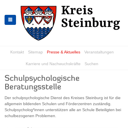
Zur
Zum
Navigation
Inhalt
springen
springen
Kontakt
Sitemap
Presse & Aktuelles
Veranstaltungen
Karriere und Nachwuchskräfte
Suchen
Schulpsychologische
Beratungsstelle
Der schulpsychologische Dienst des Kreises Steinburg ist für die
allgemein bildenden Schulen und Förderzentren zuständig.
Schulpsycholog*innen unterstützen alle an Schule Beteiligten bei
schulbezogenen Problemen.