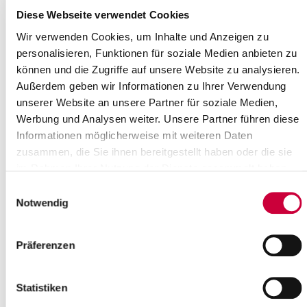
Diese Webseite verwendet Cookies
Wir verwenden Cookies, um Inhalte und Anzeigen zu
personalisieren, Funktionen für soziale Medien anbieten zu
können und die Zugriffe auf unsere Website zu analysieren.
Außerdem geben wir Informationen zu Ihrer Verwendung
unserer Website an unsere Partner für soziale Medien,
Werbung und Analysen weiter. Unsere Partner führen diese
Informationen möglicherweise mit weiteren Daten
zusammen, die Sie ihnen bereitgestellt haben oder die sie
Zwei uralte Landschaften prägen den Kreis Steinburg: In den
Elbmarschen reicht der Blick vom Deich kilometerweit über
im Rahmen Ihrer Nutzung der Dienste gesammelt haben.
Wasser und Wiesen bis zum Horizont.
Einwilligungsauswahl
Notwendig
Präferenzen
Meine Immobilie
Statistiken
In den hübschen Kleinstädten und