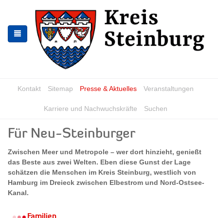
Zur
Zum
Navigation
Inhalt
springen
springen
Kontakt
Sitemap
Presse & Aktuelles
Veranstaltungen
Karriere und Nachwuchskräfte
Suchen
Für Neu-Steinburger
Zwischen Meer und Metropole – wer dort hinzieht, genießt
das Beste aus zwei Welten. Eben diese Gunst der Lage
schätzen die Menschen im Kreis Steinburg, westlich von
Hamburg im Dreieck zwischen Elbestrom und Nord-Ostsee-
Kanal.
Familien