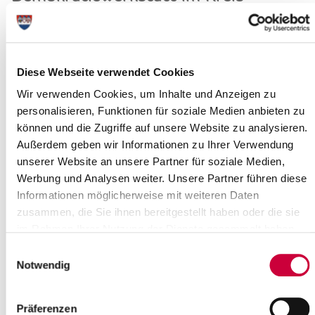
Steinburg
Die Rahmenbedingungen in der Kommunalpolitik sind nicht
immer optimal. Lange Sitzungen am Abend, viel Vorbereitungszeit
und historisch gewachsene...
Diese Webseite verwendet Cookies
Read more
Wir verwenden Cookies, um Inhalte und Anzeigen zu
personalisieren, Funktionen für soziale Medien anbieten zu
können und die Zugriffe auf unsere Website zu analysieren.
STADTRADELN STEINBURG - Auftakt
Außerdem geben wir Informationen zu Ihrer Verwendung
in St. Margarethen
unserer Website an unsere Partner für soziale Medien,
12.05.22: Bei schönsten Fahrradwetter trafen sich die Initiatoren
Werbung und Analysen weiter. Unsere Partner führen diese
des diesjährigen STADTRADELNS unserer Region in St.
Informationen möglicherweise mit weiteren Daten
Margarethen, zum Startschuss für...
zusammen, die Sie ihnen bereitgestellt haben oder die sie
im Rahmen Ihrer Nutzung der Dienste gesammelt haben.
Read more
Einwilligungsauswahl
Notwendig
„Neues Leben auf alten Höfen" geht in
die zweite Runde
Präferenzen
11.05.22: „Jetzt geht es in die praktische Phase“, freut sich Dr.