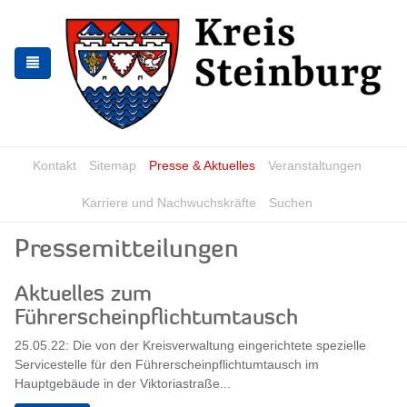
Skip
Skip
to
to
the
the
navigation
content
Kontakt
Sitemap
Presse & Aktuelles
Veranstaltungen
Karriere und Nachwuchskräfte
Suchen
Pressemitteilungen
Aktuelles zum
Führerscheinpflichtumtausch
25.05.22: Die von der Kreisverwaltung eingerichtete spezielle
Servicestelle für den Führerscheinpflichtumtausch im
Hauptgebäude in der Viktoriastraße...