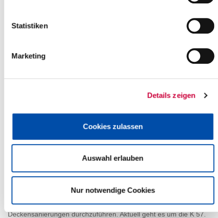
Heinz Seppmann, Steinburgs erster stellvertretender Landrat.
„Auf dieses...
Statistiken
Read more
Marketing
Kreisgesundheitsamt:
Hygienebelehrungen finden wieder
statt
Details zeigen
06.05.22: Ab dem 09. Mai 2022 finden im Kreisgesundheitsamt
wieder Hygienebelehrungen des Lebensmittelpersonals nach
Cookies zulassen
dem Infektionsschutzgesetz statt....
Read more
Auswahl erlauben
Deckensanierungsprogramm des
Kreises Steinburg
Nur notwendige Cookies
05.05.22: Für das Frühjahr 2022 plant der Kreis, umfangreiche
Deckensanierungen durchzuführen. Aktuell geht es um die K 57.