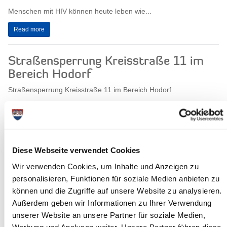
Menschen mit HIV können heute leben wie...
Read more
Straßensperrung Kreisstraße 11 im
Bereich Hodorf
Straßensperrung Kreisstraße 11 im Bereich Hodorf
Aufgrund notwendiger Baumpflegearbeiten bzw. Baumfällungen
wird der Teilbereich der Kreisstraße 11...
Read more
Diese Webseite verwendet Cookies
Zutritt zur Kreisverwaltung ab dem
Wir verwenden Cookies, um Inhalte und Anzeigen zu
personalisieren, Funktionen für soziale Medien anbieten zu
01.12.2021
können und die Zugriffe auf unsere Website zu analysieren.
Zutritt zur Kreisverwaltung ab dem 01.12.2021
Außerdem geben wir Informationen zu Ihrer Verwendung
Ab dem 01.12.2021 dürfen die Räume der Kreisverwaltung nur
unserer Website an unsere Partner für soziale Medien,
noch im Rahmen der 3 G Regelung betreten...