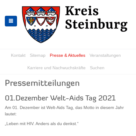
Skip
Skip
to
to
the
the
navigation
content
Kontakt
Sitemap
Presse & Aktuelles
Veranstaltungen
Karriere und Nachwuchskräfte
Suchen
Pressemitteilungen
01.Dezember Welt-Aids Tag 2021
Am 01. Dezember ist Welt-Aids Tag, das Motto in diesem Jahr
lautet:
„Leben mit HIV. Anders als du denkst.“