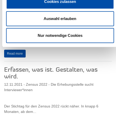
Cookies zulassen
stark an, weswegen das...
Read more
Auswahl erlauben
„Roadshow“ zum HVV-Beitritt
Nur notwendige Cookies
Mit einem herzlichen „Moin Nachbar!“ begrüßt der Hamburger
Ver-kehrsverbund (hvv) den Kreis Steinburg.
Read more
Erfassen, was ist. Gestalten, was
wird.
12.11.2021 - Zensus 2022 - Die Erhebungsstelle sucht
Interviewer*innen
Der Stichtag für den Zensus 2022 rückt näher. In knapp 6
Monaten, ab dem...