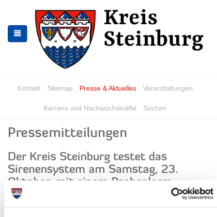
Skip
Skip
to
to
the
the
navigation
content
Kontakt
Sitemap
Presse & Aktuelles
Veranstaltungen
Karriere und Nachwuchskräfte
Suchen
Pressemitteilungen
Der Kreis Steinburg testet das
Sirenensystem am Samstag, 23.
Oktober, mit einem Probealarm