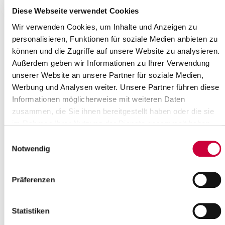
Diese Webseite verwendet Cookies
Read more
Wir verwenden Cookies, um Inhalte und Anzeigen zu
personalisieren, Funktionen für soziale Medien anbieten zu
Erzählcafé
können und die Zugriffe auf unsere Website zu analysieren.
„Frauen zeigen Profil „die Veranstaltungsreihe der
Außerdem geben wir Informationen zu Ihrer Verwendung
Beratungsstelle FRAU & BERUF, der Gleichstellungsbeauftragten
unserer Website an unsere Partner für soziale Medien,
des Kreises und der VHS Itzehoe geht...
Werbung und Analysen weiter. Unsere Partner führen diese
Informationen möglicherweise mit weiteren Daten
Read more
zusammen, die Sie ihnen bereitgestellt haben oder die sie
im Rahmen Ihrer Nutzung der Dienste gesammelt haben.
Temporäre Impfstellen im Kreis
Einwilligungsauswahl
Steinburg
Notwendig
Die erste offene Impfaktion an der temporären Impfstelle in
Hohenlockstedt war ein voller Erfolg. Rund 70 Personen haben
Präferenzen
sich am 12.10.2021 dort...
Read more
Statistiken