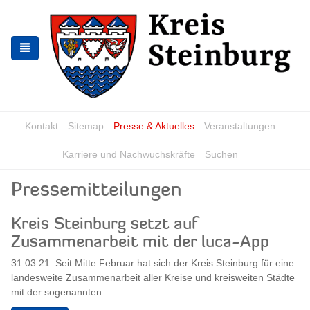
Skip
Skip
to
to
the
the
navigation
content
Kontakt
Sitemap
Presse & Aktuelles
Veranstaltungen
Karriere und Nachwuchskräfte
Suchen
Pressemitteilungen
Kreis Steinburg setzt auf
Zusammenarbeit mit der luca-App
31.03.21: Seit Mitte Februar hat sich der Kreis Steinburg für eine
landesweite Zusammenarbeit aller Kreise und kreisweiten Städte
mit der sogenannten...