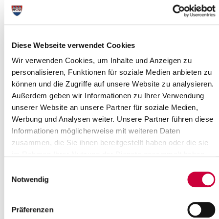
fertiggestellt
26.03.21: Das war Maßarbeit: Termin-
und kostengerecht wurden die
Diese Webseite verwendet Cookies
Abbrucharbeiten im Kreishaus-quartier
in Itzehoe abgeschlossen. Wo Anfang
Wir verwenden Cookies, um Inhalte und Anzeigen zu
Dezember...
personalisieren, Funktionen für soziale Medien anbieten zu
können und die Zugriffe auf unsere Website zu analysieren.
Read more
Außerdem geben wir Informationen zu Ihrer Verwendung
unserer Website an unsere Partner für soziale Medien,
Kreishausneubau: Baufeld
Werbung und Analysen weiter. Unsere Partner führen diese
fertiggestellt
Informationen möglicherweise mit weiteren Daten
26.03.21: Das war Maßarbeit: Termin- und kostengerecht wurden
zusammen, die Sie ihnen bereitgestellt haben oder die sie
die Abbrucharbeiten im Kreishaus-quartier in Itzehoe
im Rahmen Ihrer Nutzung der Dienste gesammelt haben.
abgeschlossen. Wo Anfang Dezember...
Einwilligungsauswahl
Notwendig
Read more
Präferenzen
Keine Schadstoffannahme am