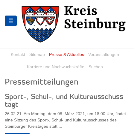
Skip
Skip
to
to
the
the
navigation
content
Kontakt
Sitemap
Presse & Aktuelles
Veranstaltungen
Karriere und Nachwuchskräfte
Suchen
Pressemitteilungen
Sport-, Schul-, und Kulturausschuss
tagt
26.02.21: Am Montag, dem 08. März 2021, um 18.00 Uhr, findet
eine Sitzung des Sport-, Schul- und Kulturausschusses des
Steinburger Kreistages statt....