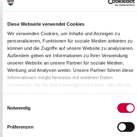
Inklusion tagt
19.02.21: Der Ausschuss für Soziales, Familie, Gesundheit,
Gleichstellung und Inklusion des Steinburger Kreistages
Diese Webseite verwendet Cookies
(AfSFGGI) tagt am Donnerstag, dem...
Wir verwenden Cookies, um Inhalte und Anzeigen zu
Read more
personalisieren, Funktionen für soziale Medien anbieten zu
können und die Zugriffe auf unsere Website zu analysieren.
Außerdem geben wir Informationen zu Ihrer Verwendung
Beteiligung der Öffentlichkeit an der
unserer Website an unsere Partner für soziale Medien,
Ausweisung von
Werbung und Analysen weiter. Unsere Partner führen diese
18.02.21: Es gibt ja diese Unerschrockenen, die sogar Eisbaden
Informationen möglicherweise mit weiteren Daten
genießen. Die meisten von uns kriegen zurzeit wohl eher eine
zusammen, die Sie ihnen bereitgestellt haben oder die sie
Gänsehaut, wenn sie ans...
im Rahmen Ihrer Nutzung der Dienste gesammelt haben.
Read more
Einwilligungsauswahl
Notwendig
Hauptausschuss tagt
Präferenzen
17.02.21: Am Mittwoch, dem 24. Februar 2021, um 17.00 Uhr,
tagt der Hauptausschuss des Steinburger Kreistages. Sitzungsort