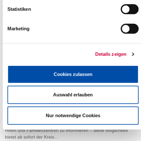
ist der Kreistagssaal,...
Statistiken
Read more
Marketing
Sitzung des Ausschusses für
Wirtschaft
12.02.21: Der Ausschuss für Wirtschaft des Steinburger
Details zeigen
Kreistages tagt am Montag, dem 15. Februat 2021, um 17.30
Uhr. Sitzungsort ist der...
Cookies zulassen
Read more
Auswahl erlauben
Wir unterstützen Sie: Hilfs- und
Unterstützungsangebote für Familien
im Kreis Steinburg
Nur notwendige Cookies
10.02.2021: „Sich online über sämtliche Angebote der Frühen
Hilfen und Familienzentren zu informieren – diese Möglichkeit
bietet ab sofort der Kreis...