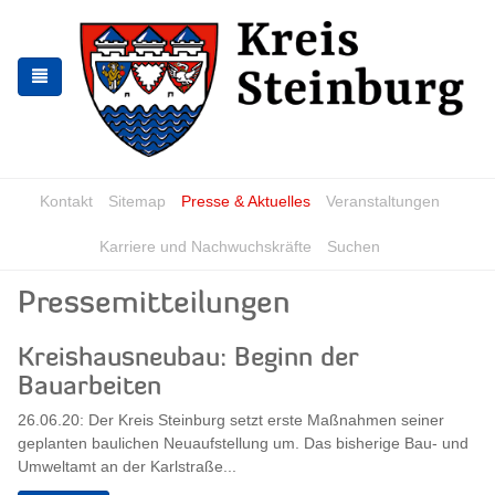
Skip
Skip
to
to
the
the
navigation
content
Kontakt
Sitemap
Presse & Aktuelles
Veranstaltungen
Karriere und Nachwuchskräfte
Suchen
Pressemitteilungen
Kreishausneubau: Beginn der
Bauarbeiten
26.06.20: Der Kreis Steinburg setzt erste Maßnahmen seiner
geplanten baulichen Neuaufstellung um. Das bisherige Bau- und
Umweltamt an der Karlstraße...