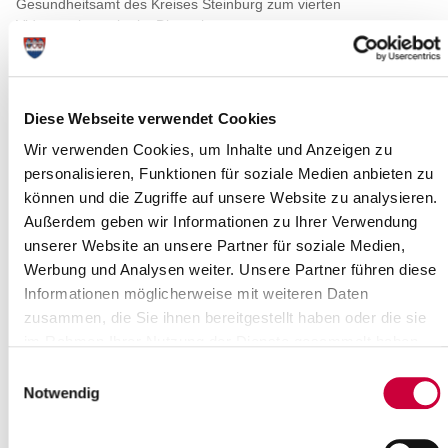
Gesundheitsamt des Kreises Steinburg zum vierten
Videowettbewerb ein. Die vorigen...
Read more
Diese Webseite verwendet Cookies
Hier IZ Musik in der Luft: Jens Illemann
macht seine Leidenschaft zum
Wir verwenden Cookies, um Inhalte und Anzeigen zu
personalisieren, Funktionen für soziale Medien anbieten zu
Weltrekord
können und die Zugriffe auf unsere Website zu analysieren.
19.06.20: Von Hamburg in den Kreis Steinburg und dann direkt
Außerdem geben wir Informationen zu Ihrer Verwendung
zum Weltrekord – Jens Illemann hat nicht nur seine Heimat
unserer Website an unsere Partner für soziale Medien,
gefunden, sondern ist auch mit...
Werbung und Analysen weiter. Unsere Partner führen diese
Read more
Informationen möglicherweise mit weiteren Daten
zusammen, die Sie ihnen bereitgestellt haben oder die sie
im Rahmen Ihrer Nutzung der Dienste gesammelt haben.
Sitzung des Steinburger Kreistages
Einwilligungsauswahl
19.06.20: Am Donnerstag, dem 25. Juni 2020, findet eine Sitzung
Notwendig
des Steinburger Kreistages statt. Die Sitzung beginnt um 17.00
Uhr. Sitzungsort ist...