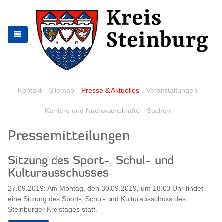
Skip
Skip
to
to
the
the
navigation
content
Kontakt
Sitemap
Presse & Aktuelles
Veranstaltungen
Karriere und Nachwuchskräfte
Suchen
Pressemitteilungen
Sitzung des Sport-, Schul- und
Kulturausschusses
27.09.2019: Am Montag, den 30.09.2019, um 18.00 Uhr findet
eine Sitzung des Sport-, Schul- und Kulturausschuss des
Steinburger Kreistages statt.