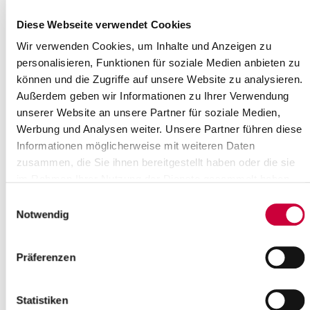
Umweltschutzausschusses
17.09.2019: Am Mittwoch, den 25.09.2019, um 17:00 Uhr findet
Diese Webseite verwendet Cookies
eine Sitzung des Um-weltschutzausschusses des Steinburger
Wir verwenden Cookies, um Inhalte und Anzeigen zu
Kreistages statt.
personalisieren, Funktionen für soziale Medien anbieten zu
können und die Zugriffe auf unsere Website zu analysieren.
Außerdem geben wir Informationen zu Ihrer Verwendung
Read more
unserer Website an unsere Partner für soziale Medien,
Werbung und Analysen weiter. Unsere Partner führen diese
Besonderer Augenmerk auf die
Informationen möglicherweise mit weiteren Daten
Gewichtsbeschränkung von
zusammen, die Sie ihnen bereitgestellt haben oder die sie
Kreisstraßen im Kreis Steinburg
im Rahmen Ihrer Nutzung der Dienste gesammelt haben.
17.09.2019: Diverse Kreisstraßen im Kreis wurden zu einer Zeit
Einwilligungsauswahl
gebaut, in der die Belastung durch den Schwerlastverkehr noch
Notwendig
gering war.
Read more
Präferenzen
Schadstoffmobil wieder unterwegs
Statistiken