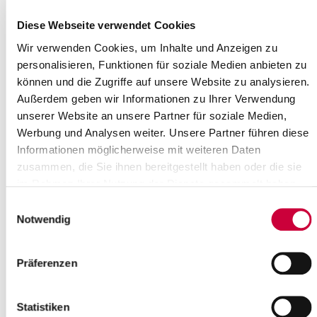
Gesundheit, Gleichstellung und
Inklusion tagt
Diese Webseite verwendet Cookies
18.04.19: Der Ausschuss für Soziales, Familie, Gesundheit,
Wir verwenden Cookies, um Inhalte und Anzeigen zu
Gleichstellung und Inklusion des Steinburger Kreistages
personalisieren, Funktionen für soziale Medien anbieten zu
(AfSFGGI) tagt am Dienstag, dem 23....
können und die Zugriffe auf unsere Website zu analysieren.
Außerdem geben wir Informationen zu Ihrer Verwendung
Read more
unserer Website an unsere Partner für soziale Medien,
Werbung und Analysen weiter. Unsere Partner führen diese
Straßensperrung K 71 – Änderung der
Informationen möglicherweise mit weiteren Daten
Bauabschnitte
zusammen, die Sie ihnen bereitgestellt haben oder die sie
im Rahmen Ihrer Nutzung der Dienste gesammelt haben.
11.04.2019: Im Zuge der Deckenerneuerung an der K 71 gibt es
folgende Änderungen der Bauabschnitte 2 und 3:
Einwilligungsauswahl
Notwendig
Read more
Präferenzen
Keine Schadstoffannahme am
Ostersamstag
Statistiken
05.04.19: Die Schadstoffannahmestelle des Kreises auf dem