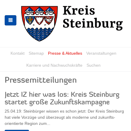
Skip
Skip
to
to
the
the
navigation
content
Kontakt
Sitemap
Presse & Aktuelles
Veranstaltungen
Karriere und Nachwuchskräfte
Suchen
Pressemitteilungen
Jetzt IZ hier was los: Kreis Steinburg
startet große Zukunftskampagne
25.04.19: Steinbürger wissen es schon jetzt: Der Kreis Steinburg
hat viele Vorzüge und überzeugt als moderne und zukunfts-
orientierte Region zum...