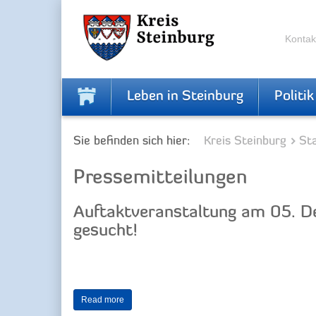
Skip
Skip
to
to
the
the
Kontak
navigation
content
Leben in Steinburg
Politik
Sie befinden sich hier:
Kreis Steinburg
Sta
Pressemitteilungen
Auftaktveranstaltung am 05. D
gesucht!
Read more