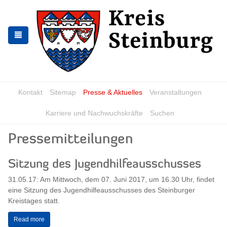
Skip
Skip
to
to
the
the
navigation
content
Kontakt
Sitemap
Presse & Aktuelles
Veranstaltungen
Karriere und Nachwuchskräfte
Suchen
Pressemitteilungen
Sitzung des Jugendhilfeausschusses
31.05.17: Am Mittwoch, dem 07. Juni 2017, um 16.30 Uhr, findet
eine Sitzung des Jugendhilfeausschusses des Steinburger
Kreistages statt.
Read more