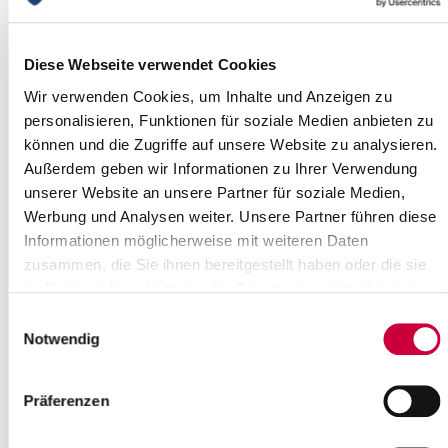
Familie, Gesundheit und Gleichstellung
12.05.2017: Der Ausschuss für Soziales, Familie, Gesundheit und
Diese Webseite verwendet Cookies
Gleichstellung des Steinburger Kreistages tagt am Donnerstag,
dem 18. Mai 2017, um...
Wir verwenden Cookies, um Inhalte und Anzeigen zu
personalisieren, Funktionen für soziale Medien anbieten zu
Read more
können und die Zugriffe auf unsere Website zu analysieren.
Außerdem geben wir Informationen zu Ihrer Verwendung
Umweltschutzausschuss tagt
unserer Website an unsere Partner für soziale Medien,
Werbung und Analysen weiter. Unsere Partner führen diese
12.05.17: Am Donnerstag, dem 18. Mai 2017, um 18.00 Uhr,
Informationen möglicherweise mit weiteren Daten
findet eine Sitzung des Um-weltschutzausschusses des
zusammen, die Sie ihnen bereitgestellt haben oder die sie
Steinburger Kreistages statt. ...
im Rahmen Ihrer Nutzung der Dienste gesammelt haben.
Read more
Einwilligungsauswahl
Notwendig
Straßensanierungen: Vollsperrungen
werden aufgehoben
Präferenzen
12.05.17: Die Straßensanierungsarbeiten auf der Kreisstraße 36
von Heiligenstedten nach Huje und auf der Kreisstraße 62 von