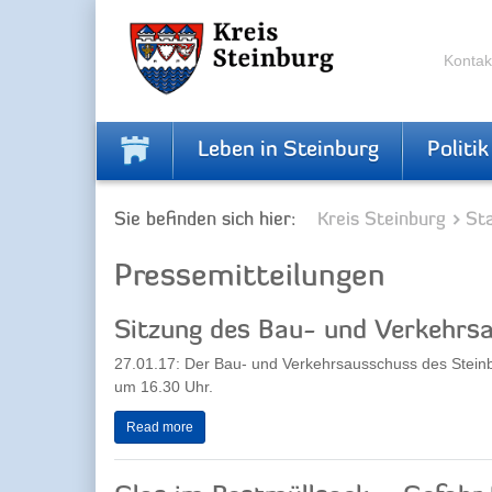
Skip
Skip
to
to
the
the
Kontak
navigation
content
Leben in Steinburg
Politik
Sie befinden sich hier:
Kreis Steinburg
Sta
Pressemitteilungen
Sitzung des Bau- und Verkehrs
27.01.17: Der Bau- und Verkehrsausschuss des Stein
um 16.30 Uhr.
Read more