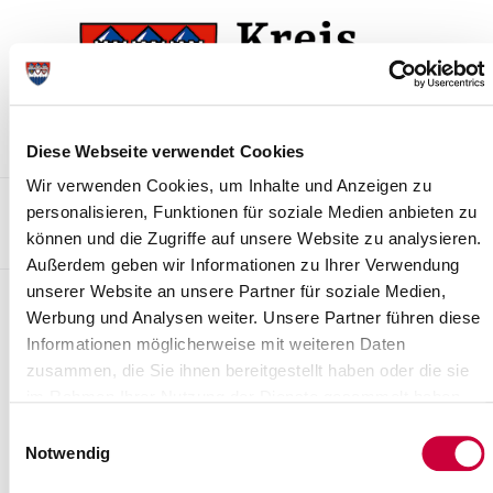
Skip
Skip
to
to
the
the
navigation
content
Diese Webseite verwendet Cookies
Wir verwenden Cookies, um Inhalte und Anzeigen zu
Kontakt
Sitemap
Presse & Aktuelles
Veranstaltungen
personalisieren, Funktionen für soziale Medien anbieten zu
können und die Zugriffe auf unsere Website zu analysieren.
Karriere und Nachwuchskräfte
Suchen
Außerdem geben wir Informationen zu Ihrer Verwendung
unserer Website an unsere Partner für soziale Medien,
Pressemitteilungen
Werbung und Analysen weiter. Unsere Partner führen diese
Informationen möglicherweise mit weiteren Daten
Read more
zusammen, die Sie ihnen bereitgestellt haben oder die sie
im Rahmen Ihrer Nutzung der Dienste gesammelt haben.
Einwilligungsauswahl
Notwendig