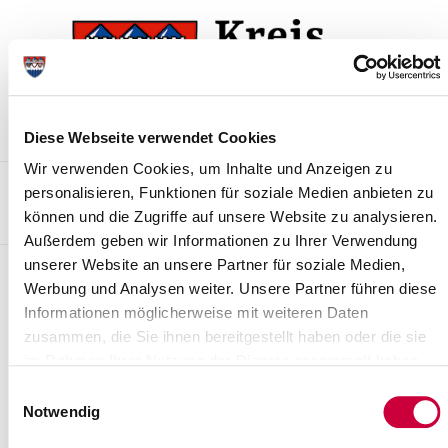
Skip
Skip
to
to
the
the
navigation
content
Diese Webseite verwendet Cookies
Wir verwenden Cookies, um Inhalte und Anzeigen zu
Kontakt
Sitemap
Presse & Aktuelles
Veranstaltungen
personalisieren, Funktionen für soziale Medien anbieten zu
können und die Zugriffe auf unsere Website zu analysieren.
Karriere und Nachwuchskräfte
Suchen
Außerdem geben wir Informationen zu Ihrer Verwendung
unserer Website an unsere Partner für soziale Medien,
Archiv
Werbung und Analysen weiter. Unsere Partner führen diese
Informationen möglicherweise mit weiteren Daten
Nr. 89/2022 vom 04.08.2022
zusammen, die Sie ihnen bereitgestellt haben oder die sie
Amtliche Bekanntmachung Nr. 89/2022
im Rahmen Ihrer Nutzung der Dienste gesammelt haben.
Haushaltssatzung
Einwilligungsauswahl
Notwendig
des Kreises...