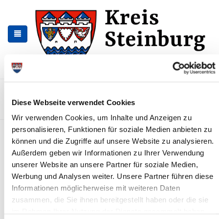
Skip
Skip
to
to
the
the
navigation
content
Kontakt
Sitemap
Presse & Aktuelles
Veranstaltungen
Diese Webseite verwendet Cookies
Karriere und Nachwuchskräfte
Suchen
Wir verwenden Cookies, um Inhalte und Anzeigen zu
personalisieren, Funktionen für soziale Medien anbieten zu
Archiv
können und die Zugriffe auf unsere Website zu analysieren.
Außerdem geben wir Informationen zu Ihrer Verwendung
Nr. 61/2022 vom 27.04.2022
unserer Website an unsere Partner für soziale Medien,
Tierseuchenrechtliche Allgemeinverfügung über die Aufhebung
Werbung und Analysen weiter. Unsere Partner führen diese
der Anordnung zur Aufstallung von Geflügel und anderer in
Informationen möglicherweise mit weiteren Daten
Gefangenschaft gehaltener Vögel...
zusammen, die Sie ihnen bereitgestellt haben oder die sie
im Rahmen Ihrer Nutzung der Dienste gesammelt haben.
Read more