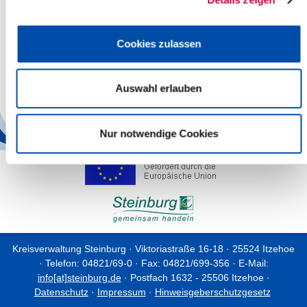
Nr. 127/2021 vom 06.10.2021
Cookies zulassen
Bekanntmachung des endgültigen Wahlergebnisses zur
Bundestagswahl am 26.09.2021 im Wahlkreis 3 Steinburg-
Dithmarschen Süd
Auswahl erlauben
Read more
Nur notwendige Cookies
Kreisverwaltung Steinburg · Viktoriastraße 16-18 · 25524 Itzehoe
· Telefon: 04821/69-0 · Fax: 04821/699-356 · E-Mail:
info[at]steinburg.de
· Postfach 1632 - 25506 Itzehoe ·
Datenschutz
·
Impressum
·
Hinweisgeberschutzgesetz