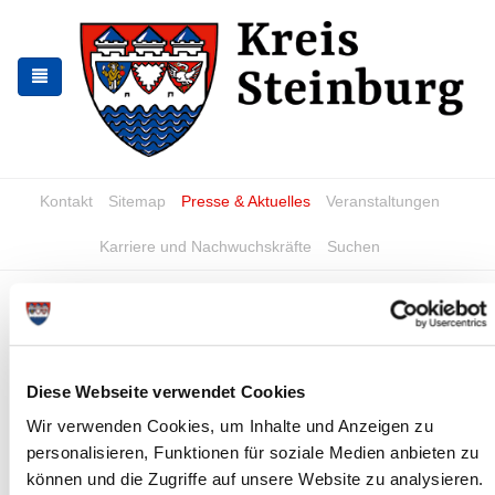
Skip
Skip
to
to
the
the
navigation
content
Kontakt
Sitemap
Presse & Aktuelles
Veranstaltungen
Karriere und Nachwuchskräfte
Suchen
Archiv
Nr. 134/2021 vom 27.10.2021
Diese Webseite verwendet Cookies
Tierseuchenrechtliche Allgemeinverfügung über die Einrichtung
einer Überwachungszone und mit Anordnungen zum Schutz vor
Wir verwenden Cookies, um Inhalte und Anzeigen zu
der hochpathogenen aviären...
personalisieren, Funktionen für soziale Medien anbieten zu
können und die Zugriffe auf unsere Website zu analysieren.
Read more