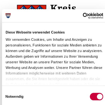
Skip
Skip
to
to
the
the
navigation
content
Diese Webseite verwendet Cookies
Wir verwenden Cookies, um Inhalte und Anzeigen zu
Kontakt
Sitemap
Presse & Aktuelles
Veranstaltungen
personalisieren, Funktionen für soziale Medien anbieten zu
können und die Zugriffe auf unsere Website zu analysieren.
Karriere und Nachwuchskräfte
Suchen
Außerdem geben wir Informationen zu Ihrer Verwendung
unserer Website an unsere Partner für soziale Medien,
Archiv
Werbung und Analysen weiter. Unsere Partner führen diese
Informationen möglicherweise mit weiteren Daten
Nr. 124/2020 vom 29.10.2020
zusammen, die Sie ihnen bereitgestellt haben oder die sie
Allgemeinverfügung des Kreises Steinburg über Maßnahmen zur
im Rahmen Ihrer Nutzung der Dienste gesammelt haben.
Beschränkung des Einsatzes von Arbeitnehmerinnen und
Einwilligungsauswahl
Arbeitnehmern in fleisch-,...
Notwendig
Read more