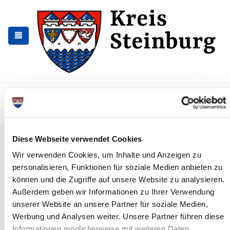
Skip
Skip
to
to
the
the
navigation
content
Kontakt
Sitemap
Presse & Aktuelles
Veranstaltungen
Karriere und Nachwuchskräfte
Suchen
Diese Webseite verwendet Cookies
Archiv
Wir verwenden Cookies, um Inhalte und Anzeigen zu
Nr. 06/2018 des Zweckverbandes
personalisieren, Funktionen für soziale Medien anbieten zu
"Wasserwerk Wacken"
können und die Zugriffe auf unsere Website zu analysieren.
Außerdem geben wir Informationen zu Ihrer Verwendung
Jahresabschluss 2017 des Zweckverbandes "Wasserwerk
unserer Website an unsere Partner für soziale Medien,
Wacken"
Werbung und Analysen weiter. Unsere Partner führen diese
Read more
Informationen möglicherweise mit weiteren Daten