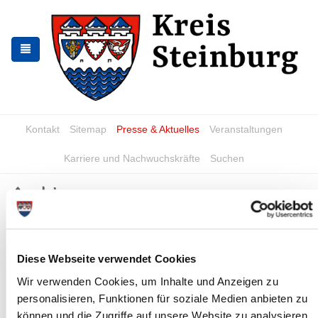
Skip
Skip
to
to
the
the
navigation
content
Kontakt
Sitemap
Presse & Aktuelles
Veranstaltungen
Karriere und Nachwuchskräfte
Suchen
Archiv
Nr. 85/2016 vom 25.11.2016
Tierseuchenrechtliche Verfügung über die Festlegung eines
Diese Webseite verwendet Cookies
Sperrbezirks und eines Beobachtungsgebiets zum Schutz gegen
Wir verwenden Cookies, um Inhalte und Anzeigen zu
die Geflügelpest durch Wildvögel...
personalisieren, Funktionen für soziale Medien anbieten zu
Read more
können und die Zugriffe auf unsere Website zu analysieren.