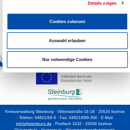
Details zeigen
Read more
Cookies zulassen
Nr. 69/2016 vom 02.11.2016
Jahresabschluss des Kreises Steinburg für das Haushaltsjahr
Auswahl erlauben
2015 sowie Bericht des Rechnungsprüfungsamtes
Read more
Nur notwendige Cookies
Kreisverwaltung Steinburg · Viktoriastraße 16-18 · 25524 Itzehoe
· Telefon: 04821/69-0 · Fax: 04821/699-356 · E-Mail:
info[at]steinburg.de
· Postfach 1632 - 25506 Itzehoe ·
Datenschutz
·
Impressum
·
Hinweisgeberschutzgesetz