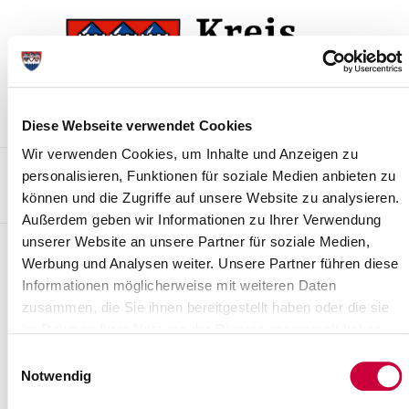
Skip
Skip
to
to
the
the
navigation
content
Diese Webseite verwendet Cookies
Wir verwenden Cookies, um Inhalte und Anzeigen zu
Kontakt
Sitemap
Presse & Aktuelles
Veranstaltungen
personalisieren, Funktionen für soziale Medien anbieten zu
können und die Zugriffe auf unsere Website zu analysieren.
Karriere und Nachwuchskräfte
Suchen
Außerdem geben wir Informationen zu Ihrer Verwendung
unserer Website an unsere Partner für soziale Medien,
Archiv
Werbung und Analysen weiter. Unsere Partner führen diese
Informationen möglicherweise mit weiteren Daten
Nr. 25/2016 vom 18.03.2016
zusammen, die Sie ihnen bereitgestellt haben oder die sie
Bericht der zuständigen Behörde des Kreises Steinburg über die
im Rahmen Ihrer Nutzung der Dienste gesammelt haben.
Zusammenarbeit mit den nach § 19 Abs. 1 und 3 des
Einwilligungsauswahl
Selbstbestimmungsstärkungsgesetzes...
Notwendig
Read more