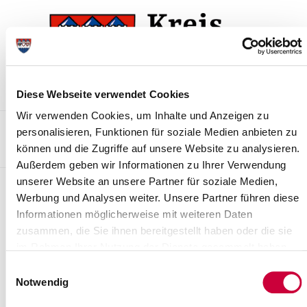
Skip
Skip
to
to
the
the
navigation
content
Diese Webseite verwendet Cookies
Wir verwenden Cookies, um Inhalte und Anzeigen zu
Kontakt
Sitemap
Presse & Aktuelles
Veranstaltungen
personalisieren, Funktionen für soziale Medien anbieten zu
können und die Zugriffe auf unsere Website zu analysieren.
Karriere und Nachwuchskräfte
Suchen
Außerdem geben wir Informationen zu Ihrer Verwendung
unserer Website an unsere Partner für soziale Medien,
Archiv
Werbung und Analysen weiter. Unsere Partner führen diese
Informationen möglicherweise mit weiteren Daten
Nr. 05/2016 vom 25.01.2016
zusammen, die Sie ihnen bereitgestellt haben oder die sie
Jahresabschluss der Förderstiftung des Kreises Steinburg für das
im Rahmen Ihrer Nutzung der Dienste gesammelt haben.
Haushaltsjahr 2014 sowie Bericht des Rechnungsprüfungsamtes
Einwilligungsauswahl
des Kreises Steinburg
Notwendig
Read more