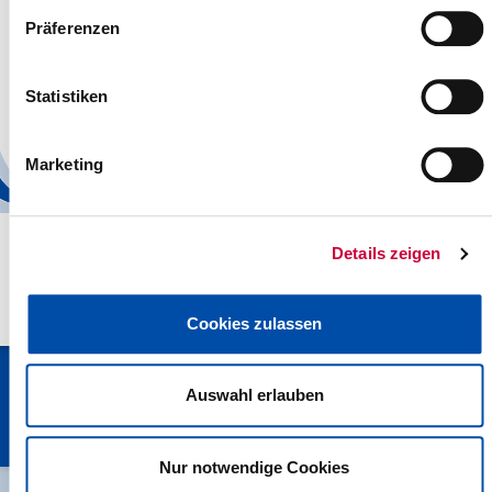
Präferenzen
Nr. 109/2015 vom 22.09.2015
1. Nachtragshaushaltssatzung des Kreises Steinburg für das
Statistiken
Haushaltsjahr 2015
Read more
Marketing
Details zeigen
Cookies zulassen
Kreisverwaltung Steinburg · Viktoriastraße 16-18 · 25524 Itzehoe
Auswahl erlauben
· Telefon: 04821/69-0 · Fax: 04821/699-356 · E-Mail:
info[at]steinburg.de
· Postfach 1632 - 25506 Itzehoe ·
Datenschutz
·
Impressum
·
Hinweisgeberschutzgesetz
Nur notwendige Cookies