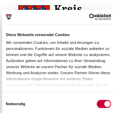
Skip
Skip
to
to
the
the
navigation
content
Diese Webseite verwendet Cookies
Wir verwenden Cookies, um Inhalte und Anzeigen zu
Kontakt
Sitemap
Presse & Aktuelles
Veranstaltungen
personalisieren, Funktionen für soziale Medien anbieten zu
können und die Zugriffe auf unsere Website zu analysieren.
Karriere und Nachwuchskräfte
Suchen
Außerdem geben wir Informationen zu Ihrer Verwendung
unserer Website an unsere Partner für soziale Medien,
Archiv
Werbung und Analysen weiter. Unsere Partner führen diese
Informationen möglicherweise mit weiteren Daten
Nr. 111/2015 vom 02.10.2015
zusammen, die Sie ihnen bereitgestellt haben oder die sie
Beschaffung eines Einsatzleitwagens 1 (Fahrgestell, Aufbau und
im Rahmen Ihrer Nutzung der Dienste gesammelt haben.
Ausstattung sowie feuerwehrtechnische Beladung) für den
Einwilligungsauswahl
Löschzug Gefahrgut des Kreises...
Notwendig
Read more