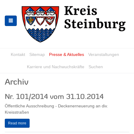
Skip
Skip
to
to
the
the
navigation
content
Kontakt
Sitemap
Presse & Aktuelles
Veranstaltungen
Karriere und Nachwuchskräfte
Suchen
Archiv
Nr. 101/2014 vom 31.10.2014
Öffentliche Ausschreibung - Deckenerneuerung an div.
Kreisstraßen
Read more