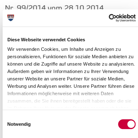
Nr. 99/2014 vom 28.10.2014
Bekanntmachung zur Gültigkeit des Bürgerentscheides vom
06.07.2014
Read more
Diese Webseite verwendet Cookies
Wir verwenden Cookies, um Inhalte und Anzeigen zu
Nr. 97/2014 vom 27.10.2014
personalisieren, Funktionen für soziale Medien anbieten zu
können und die Zugriffe auf unsere Website zu analysieren.
Anordnung zum Schutz der Bienen gegen die Amerikanische
Faulbrut (AFB)
Außerdem geben wir Informationen zu Ihrer Verwendung
unserer Website an unsere Partner für soziale Medien,
Read more
Werbung und Analysen weiter. Unsere Partner führen diese
Informationen möglicherweise mit weiteren Daten
Nr. 96/2014 vom 23.10.2014
zusammen, die Sie ihnen bereitgestellt haben oder die sie
im Rahmen Ihrer Nutzung der Dienste gesammelt haben.
Neufassung der Satzung des Wasser- und Bodenverbandes
Störwiesen-Willenscharen gemäß § 6 des
Einwilligungsauswahl
Wasserverbandsgesetzes (WVG)
Notwendig
Read more