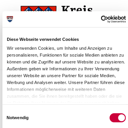
Skip
Skip
to
to
the
the
navigation
content
Diese Webseite verwendet Cookies
Wir verwenden Cookies, um Inhalte und Anzeigen zu
Kontakt
Sitemap
Presse & Aktuelles
Veranstaltungen
personalisieren, Funktionen für soziale Medien anbieten zu
können und die Zugriffe auf unsere Website zu analysieren.
Karriere und Nachwuchskräfte
Suchen
Außerdem geben wir Informationen zu Ihrer Verwendung
unserer Website an unsere Partner für soziale Medien,
Archiv
Werbung und Analysen weiter. Unsere Partner führen diese
Informationen möglicherweise mit weiteren Daten
Nr. 67/2014 vom 15.07.2014
zusammen, die Sie ihnen bereitgestellt haben oder die sie
Bürgerentscheid am 06.07.2014 Fassadenerhalt Kreishaus
im Rahmen Ihrer Nutzung der Dienste gesammelt haben.
Einwilligungsauswahl
Read more
Notwendig