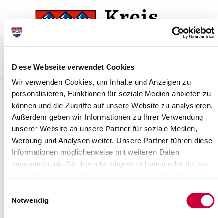
Skip
Skip
to
to
the
the
navigation
content
Diese Webseite verwendet Cookies
Wir verwenden Cookies, um Inhalte und Anzeigen zu
Kontakt
Sitemap
Presse & Aktuelles
Veranstaltungen
personalisieren, Funktionen für soziale Medien anbieten zu
können und die Zugriffe auf unsere Website zu analysieren.
Karriere und Nachwuchskräfte
Suchen
Außerdem geben wir Informationen zu Ihrer Verwendung
unserer Website an unsere Partner für soziale Medien,
Archiv
Werbung und Analysen weiter. Unsere Partner führen diese
Informationen möglicherweise mit weiteren Daten
Nr. 113/2013 vom 15.10.2013
zusammen, die Sie ihnen bereitgestellt haben oder die sie
1. Änderungssatzung zur Satzung des Deich- und Sielverbandes
im Rahmen Ihrer Nutzung der Dienste gesammelt haben.
Überstör in Koll-moor im Kreis Steinburg gemäß § 6 des
Einwilligungsauswahl
Wasserverbandsgesetzes ( WVG )
Notwendig
Read more