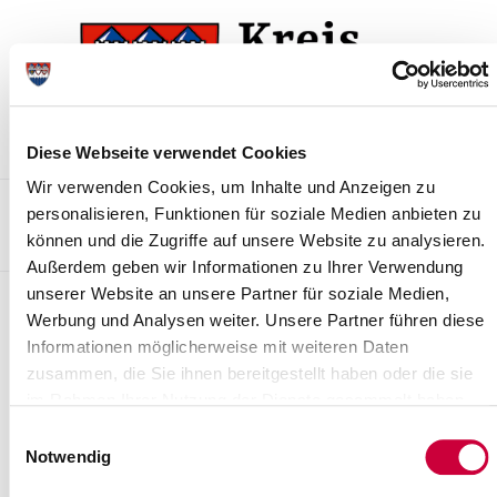
Skip
Skip
to
to
the
the
navigation
content
Diese Webseite verwendet Cookies
Wir verwenden Cookies, um Inhalte und Anzeigen zu
Kontakt
Sitemap
Presse & Aktuelles
Veranstaltungen
personalisieren, Funktionen für soziale Medien anbieten zu
können und die Zugriffe auf unsere Website zu analysieren.
Karriere und Nachwuchskräfte
Suchen
Außerdem geben wir Informationen zu Ihrer Verwendung
unserer Website an unsere Partner für soziale Medien,
Archiv
Werbung und Analysen weiter. Unsere Partner führen diese
Informationen möglicherweise mit weiteren Daten
Nr. 45/2007 vom 27.06.2007
zusammen, die Sie ihnen bereitgestellt haben oder die sie
Neufassung der Satzung des Wasserbeschaffungsverbandes
im Rahmen Ihrer Nutzung der Dienste gesammelt haben.
Mittleres Störgebiet in Brokstedt im Kreis Steinburg gemäß § 6
Einwilligungsauswahl
des Wasserverbandsgesetzes (WVG)
Notwendig
Read more