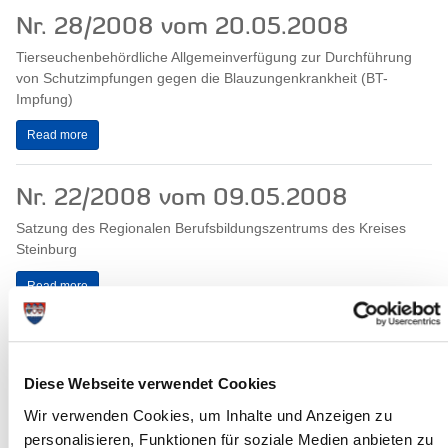
Nr. 28/2008 vom 20.05.2008
Tierseuchenbehördliche Allgemeinverfügung zur Durchführung
von Schutzimpfungen gegen die Blauzungenkrankheit (BT-
Impfung)
Read more
Nr. 22/2008 vom 09.05.2008
Satzung des Regionalen Berufsbildungszentrums des Kreises
Steinburg
Read more
Nr. 21/2008 vom 29.04.2008
Satzung des Kreises Steinburg über die Beauftragte für
Diese Webseite verwendet Cookies
Naturschutz und den Beirat für den Naturschutz
Wir verwenden Cookies, um Inhalte und Anzeigen zu
(Naturschutzbeirat)
personalisieren, Funktionen für soziale Medien anbieten zu