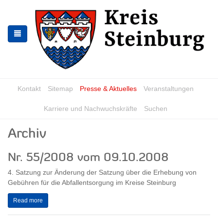
Skip
Skip
to
to
the
the
navigation
content
Kontakt
Sitemap
Presse & Aktuelles
Veranstaltungen
Karriere und Nachwuchskräfte
Suchen
Archiv
Nr. 55/2008 vom 09.10.2008
4. Satzung zur Änderung der Satzung über die Erhebung von
Gebühren für die Abfallentsorgung im Kreise Steinburg
Read more