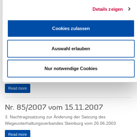
1. Satzung zur Änderung der Satzung des Kreises Steinburg über
Details zeigen
die Heranziehung von kreisangehörigen Städten und Ämtern zu
den Aufgaben der...
Read more
Cookies zulassen
Nr. 91/2007 vom 18.12.2007
Auswahl erlauben
Satzung
des Kreises Steinburg über die Erstattung der Kosten der
Nur notwendige Cookies
Unterkunft und Heizung nach § 22 Abs. 1 SGB II durch die
kreisangehörigen Städte und...
Read more
Nr. 85/2007 vom 15.11.2007
3. Nachtragssatzung zur Änderung der Satzung des
Wegeunterhaltungsverbandes Steinburg vom 26.06.2003
Read more