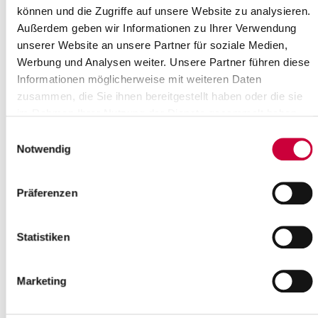
Read more
können und die Zugriffe auf unsere Website zu analysieren.
Außerdem geben wir Informationen zu Ihrer Verwendung
unserer Website an unsere Partner für soziale Medien,
Nr. 14/2008 vom 10.04.2008
Werbung und Analysen weiter. Unsere Partner führen diese
Satzung zur 2. Änderung der Satzung über die Anerkennung der
Informationen möglicherweise mit weiteren Daten
notwendigen Kosten für die Schülerbeförderung im Kreis
zusammen, die Sie ihnen bereitgestellt haben oder die sie
Steinburg...
im Rahmen Ihrer Nutzung der Dienste gesammelt haben.
Read more
Einwilligungsauswahl
Notwendig
Nr. 93/2007 vom 19.12.2007
Präferenzen
2. Satzung zur Änderung der Satzung über die Annahme von
Abfällen und Erhebung von Gebühren auf
den Wertstoffhöfen im Kreis Steinburg
Statistiken
Read more
Marketing
Nr. 92/2007 vom 18.12.2007