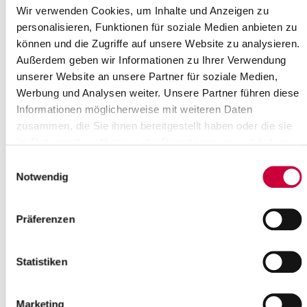
Wir verwenden Cookies, um Inhalte und Anzeigen zu
16
17
18
19
20
21
22
personalisieren, Funktionen für soziale Medien anbieten zu
23
24
25
26
27
28
29
können und die Zugriffe auf unsere Website zu analysieren.
30
31
Außerdem geben wir Informationen zu Ihrer Verwendung
Bitte geben Sie einen Suchbegriff ein
unserer Website an unsere Partner für soziale Medien,
Werbung und Analysen weiter. Unsere Partner führen diese
Informationen möglicherweise mit weiteren Daten
Monat
zusammen, die Sie ihnen bereitgestellt haben oder die sie
im Rahmen Ihrer Nutzung der Dienste gesammelt haben.
Einwilligungsauswahl
Ort
Notwendig
Präferenzen
Kategorie
Statistiken
Marketing