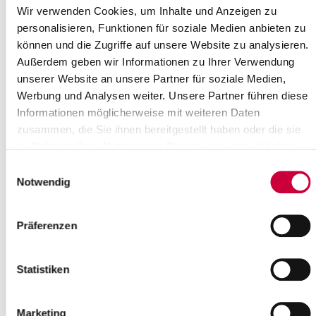
Wir verwenden Cookies, um Inhalte und Anzeigen zu
16
17
18
19
20
21
22
personalisieren, Funktionen für soziale Medien anbieten zu
23
24
25
26
27
28
29
können und die Zugriffe auf unsere Website zu analysieren.
30
31
Außerdem geben wir Informationen zu Ihrer Verwendung
Bitte geben Sie einen Suchbegriff ein
unserer Website an unsere Partner für soziale Medien,
Werbung und Analysen weiter. Unsere Partner führen diese
Informationen möglicherweise mit weiteren Daten
Monat
zusammen, die Sie ihnen bereitgestellt haben oder die sie
im Rahmen Ihrer Nutzung der Dienste gesammelt haben.
Einwilligungsauswahl
Ort
Notwendig
Präferenzen
Kategorie
Statistiken
Marketing