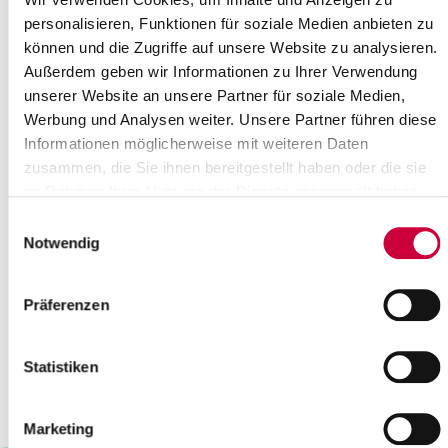
19
20
21
22
23
24
25
personalisieren, Funktionen für soziale Medien anbieten zu
können und die Zugriffe auf unsere Website zu analysieren.
26
27
28
29
30
31
Außerdem geben wir Informationen zu Ihrer Verwendung
Bitte geben Sie einen Suchbegriff ein
unserer Website an unsere Partner für soziale Medien,
Werbung und Analysen weiter. Unsere Partner führen diese
Informationen möglicherweise mit weiteren Daten
Monat
zusammen, die Sie ihnen bereitgestellt haben oder die sie
im Rahmen Ihrer Nutzung der Dienste gesammelt haben.
Einwilligungsauswahl
Ort
Notwendig
Kategorie
Präferenzen
Statistiken
Marketing