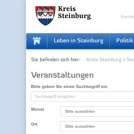
Zur
Zum
Navigation
Inhalt
springen
springen
Kontak
Leben in Steinburg
Politik
Sie befinden sich hier:
Kreis Steinburg
Sta
Veranstaltungen
Bitte geben Sie einen Suchbegriff ein
Monat
Ort