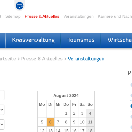
t
Sitemap
Presse & Aktuelles
Veranstaltungen
Karriere und Nac
Kreisverwaltung
Tourismus
Wirtscha
rtseite
Presse & Aktuelles
Veranstaltungen
P
August 2024
Mo
Di
Mi
Do
Fr
Sa
So
1
2
3
4
5
6
7
8
9
10
11
12
13
14
15
16
17
18