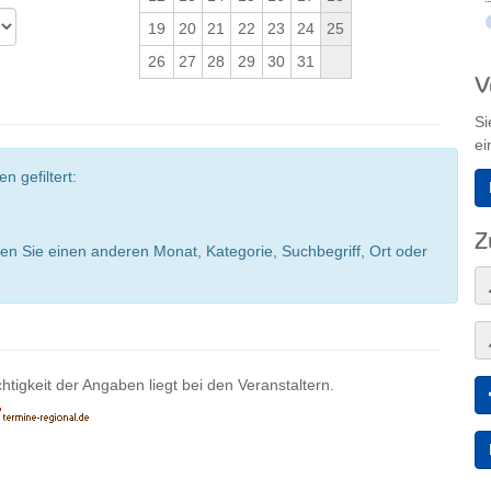
19
20
21
22
23
24
25
26
27
28
29
30
31
V
Si
ei
n gefiltert:
Z
en Sie einen anderen Monat, Kategorie, Suchbegriff, Ort oder
htigkeit der Angaben liegt bei den Veranstaltern.