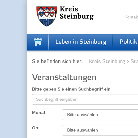
Zur
Zum
Navigation
Inhalt
springen
springen
Kontak
Leben in Steinburg
Politik
Sie befinden sich hier:
Kreis Steinburg
Sta
Veranstaltungen
Bitte geben Sie einen Suchbegriff ein
Monat
Ort