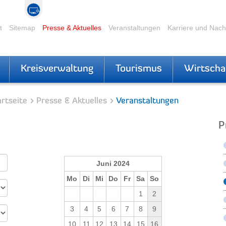
t
Sitemap
Presse & Aktuelles
Veranstaltungen
Karriere und Nac
Kreisverwaltung
Tourismus
Wirtscha
rtseite
Presse & Aktuelles
Veranstaltungen
P
Juni 2024
Mo
Di
Mi
Do
Fr
Sa
So
1
2
3
4
5
6
7
8
9
10
11
12
13
14
15
16