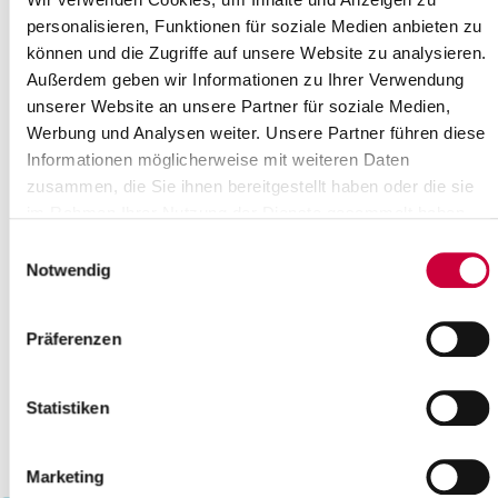
17
18
19
20
21
22
23
personalisieren, Funktionen für soziale Medien anbieten zu
können und die Zugriffe auf unsere Website zu analysieren.
24
25
26
27
28
29
30
Außerdem geben wir Informationen zu Ihrer Verwendung
Bitte geben Sie einen Suchbegriff ein
unserer Website an unsere Partner für soziale Medien,
Werbung und Analysen weiter. Unsere Partner führen diese
Informationen möglicherweise mit weiteren Daten
Monat
zusammen, die Sie ihnen bereitgestellt haben oder die sie
im Rahmen Ihrer Nutzung der Dienste gesammelt haben.
Einwilligungsauswahl
Ort
Notwendig
Kategorie
Präferenzen
Statistiken
Marketing