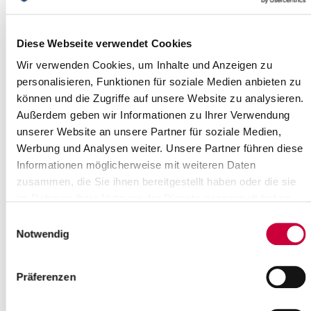
Verkehrsausschusses
28.04.17: Der Bau- und Verkehrsausschuss des Steinburger
Diese Webseite verwendet Cookies
Kreistages tagt am Donnerstag, dem 04. Mai 2017, um 16.30
Uhr.
Wir verwenden Cookies, um Inhalte und Anzeigen zu
personalisieren, Funktionen für soziale Medien anbieten zu
Weiterlesen
können und die Zugriffe auf unsere Website zu analysieren.
Außerdem geben wir Informationen zu Ihrer Verwendung
unserer Website an unsere Partner für soziale Medien,
Straßensperrungen Kreisstraße 36
Werbung und Analysen weiter. Unsere Partner führen diese
und Kreisstraße 62
Informationen möglicherweise mit weiteren Daten
27.04.17: s geht weiter mit der Sanierung der Fahrbahnen K36
zusammen, die Sie ihnen bereitgestellt haben oder die sie
und K 62. Die Bauabschnitte 5 und 6 stehen an.
im Rahmen Ihrer Nutzung der Dienste gesammelt haben.
Einwilligungsauswahl
Notwendig
Weiterlesen
Straßensperrung Kreisstraße 10 im
Präferenzen
Bereich Ost