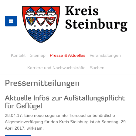
Zur
Zum
Navigation
Inhalt
springen
springen
Kontakt
Sitemap
Presse & Aktuelles
Veranstaltungen
Karriere und Nachwuchskräfte
Suchen
Pressemitteilungen
Aktuelle Infos zur Aufstallungspflicht
für Geflügel
28.04.17: Eine neue sogenannte Tierseuchenbehördliche
Allgemeinverfügung für den Kreis Steinburg ist ab Samstag, 29.
April 2017, wirksam.