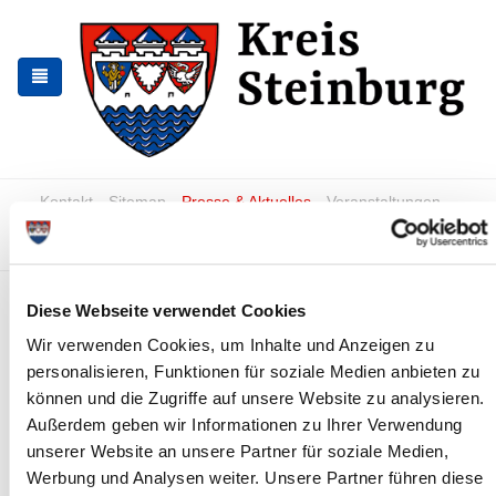
Zur
Zum
Navigation
Inhalt
springen
springen
Kontakt
Sitemap
Presse & Aktuelles
Veranstaltungen
Karriere und Nachwuchskräfte
Suchen
Wohin mit dem
Diese Webseite verwendet Cookies
Weihnachtsbaum?
Wir verwenden Cookies, um Inhalte und Anzeigen zu
personalisieren, Funktionen für soziale Medien anbieten zu
News - Meldungen
können und die Zugriffe auf unsere Website zu analysieren.
Außerdem geben wir Informationen zu Ihrer Verwendung
unserer Website an unsere Partner für soziale Medien,
Werbung und Analysen weiter. Unsere Partner führen diese