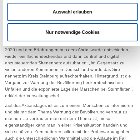
Jahren alte „mechanische“ Sirenen durch neue „elektrische“ zu
ersetzen. Das geschieht zunächst bei Umbauten an Standorten
Auswahl erlauben
oder bei einem irreparablen Defekt. Langfristig wird das System
dadurch schrittweise an das modulare Warnsystem des Bundes
angebunden.“"
Nur notwendige Cookies
Übrigens: Bis vor zwei Jahren waren Sirenen im modularen
Warnsystem nicht mehr vorge-sehen. Erst nach dem Warntag
2020 und den Erfahrungen aus dem Ahrtal wurde entschieden,
wieder ein flächendeckendes und dann zentral und digital
anzusteuerndes Sirenennetz aufzubauen. „Im Gegensatz zu
vielen anderen Kommunen in Deutschland wurde das Sire-
nennetz im Kreis Steinburg aufrechterhalten. Hintergrund ist die
Vorgabe zur Warnung der Bevölkerung bei kerntechnischen
Unfällen und die exponierte Lage der Marschen bei Sturmfluten",
erklärt der Verwaltungschef.
Ziel des Aktionstages ist es zum einen, Menschen zu informieren
und sie mit dem Thema Warnung der Bevölkerung vertraut zu
machen. Je vertrauter man mit dem Thema ist, umso
eigenständiger kann man in einer Krisensituation handeln und
sich schützen. Zum anderen sollen mit der Probewarnung aber
auch die unterschiedlichen Warnmittel und die Abläufe im Fall