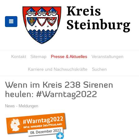
Zur
Zum
Navigation
Inhalt
springen
springen
Kontakt
Sitemap
Presse & Aktuelles
Veranstaltungen
Karriere und Nachwuchskräfte
Suchen
Wenn im Kreis 238 Sirenen
heulen: #Warntag2022
News - Meldungen