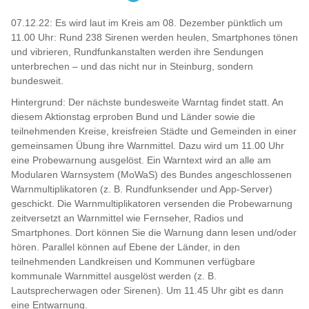
07.12.22: Es wird laut im Kreis am 08. Dezember pünktlich um
11.00 Uhr: Rund 238 Sirenen werden heulen, Smartphones tönen
und vibrieren, Rundfunkanstalten werden ihre Sendungen
unterbrechen – und das nicht nur in Steinburg, sondern
bundesweit.
Hintergrund: Der nächste bundesweite Warntag findet statt. An
diesem Aktionstag erproben Bund und Länder sowie die
teilnehmenden Kreise, kreisfreien Städte und Gemeinden in einer
gemeinsamen Übung ihre Warnmittel. Dazu wird um 11.00 Uhr
eine Probewarnung ausgelöst. Ein Warntext wird an alle am
Modularen Warnsystem (MoWaS) des Bundes angeschlossenen
Warnmultiplikatoren (z. B. Rundfunksender und App-Server)
geschickt. Die Warnmultiplikatoren versenden die Probewarnung
zeitversetzt an Warnmittel wie Fernseher, Radios und
Smartphones. Dort können Sie die Warnung dann lesen und/oder
hören. Parallel können auf Ebene der Länder, in den
teilnehmenden Landkreisen und Kommunen verfügbare
kommunale Warnmittel ausgelöst werden (z. B.
Lautsprecherwagen oder Sirenen). Um 11.45 Uhr gibt es dann
eine Entwarnung.