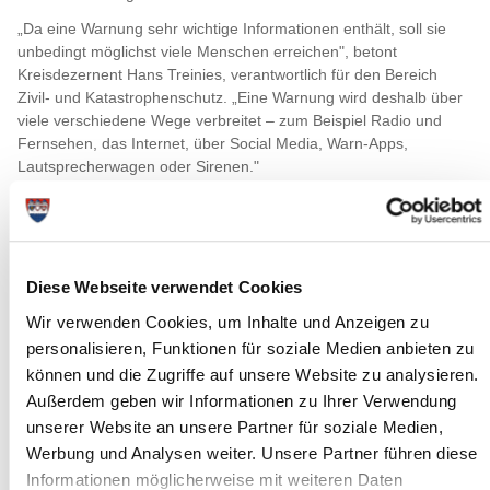
„Da eine Warnung sehr wichtige Informationen enthält, soll sie
unbedingt möglichst viele Menschen erreichen", betont
Kreisdezernent Hans Treinies, verantwortlich für den Bereich
Zivil- und Katastrophenschutz. „Eine Warnung wird deshalb über
viele verschiedene Wege verbreitet – zum Beispiel Radio und
Fernsehen, das Internet, über Social Media, Warn-Apps,
Lautsprecherwagen oder Sirenen."
Kontinuierlich werden auch neue und alternative Warnmittel
erforscht, entwickelt und eingesetzt. Mit der Warn-App NINA, die
einfach in den bekannten Appstores heruntergeladen werden
kann, erhält man z.B. die Probewarnung und wird auch sonst
Diese Webseite verwendet Cookies
über Gefahrenlagen informiert.
Wir verwenden Cookies, um Inhalte und Anzeigen zu
Zum ersten Mal wird beim Warntag Cell Broadcast getestet. Cell
personalisieren, Funktionen für soziale Medien anbieten zu
Broadcast ist eine Warnnachricht, die direkt aufs Handy geschickt
wird. Mit keinem anderen Warnmittel können mehr Menschen
können und die Zugriffe auf unsere Website zu analysieren.
erreicht werden. Nicht alle Handys können Cell Broadcast-
Außerdem geben wir Informationen zu Ihrer Verwendung
Nachrichten empfangen. Sie finden beim Bundesamt für
unserer Website an unsere Partner für soziale Medien,
Bevölkerungsschutz und Katastrophenhilfe (www.bbk.bund.de)
Werbung und Analysen weiter. Unsere Partner führen diese
eine Liste mit den empfangsfähigen Geräten. Damit Cell
Informationen möglicherweise mit weiteren Daten
Broadcast-Nachrichten empfangen werden können, sind