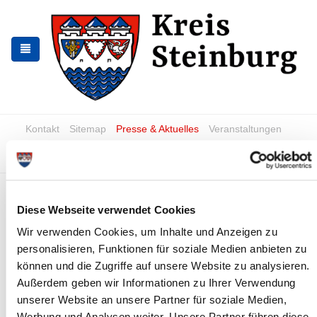
Zur
Zum
Navigation
Inhalt
springen
springen
Kontakt
Sitemap
Presse & Aktuelles
Veranstaltungen
Karriere und Nachwuchskräfte
Suchen
Weihnachten:
Diese Webseite verwendet Cookies
Terminverschiebungen bei der
Wir verwenden Cookies, um Inhalte und Anzeigen zu
Müllabfuhr
personalisieren, Funktionen für soziale Medien anbieten zu
News - Meldungen
können und die Zugriffe auf unsere Website zu analysieren.
Außerdem geben wir Informationen zu Ihrer Verwendung
unserer Website an unsere Partner für soziale Medien,
Werbung und Analysen weiter. Unsere Partner führen diese