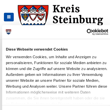
Zur
Zum
Navigation
Inhalt
springen
springen
Kontakt
Sitemap
Presse & Aktuelles
Veranstaltungen
Diese Webseite verwendet Cookies
Karriere und Nachwuchskräfte
Suchen
Wir verwenden Cookies, um Inhalte und Anzeigen zu
personalisieren, Funktionen für soziale Medien anbieten zu
Vollsperrung der Klappbrücke
können und die Zugriffe auf unsere Website zu analysieren.
Heiligenstedten
Außerdem geben wir Informationen zu Ihrer Verwendung
unserer Website an unsere Partner für soziale Medien,
News - Meldungen
Werbung und Analysen weiter. Unsere Partner führen diese
Informationen möglicherweise mit weiteren Daten
zusammen, die Sie ihnen bereitgestellt haben oder die sie
im Rahmen Ihrer Nutzung der Dienste gesammelt haben.