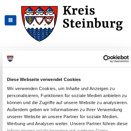
Zur
Zum
Navigation
Inhalt
springen
springen
Kontakt
Sitemap
Presse & Aktuelles
Veranstaltungen
Karriere und Nachwuchskräfte
Suchen
Vollsperrung der Klappbrücke
Diese Webseite verwendet Cookies
Heiligenstedten
Wir verwenden Cookies, um Inhalte und Anzeigen zu
personalisieren, Funktionen für soziale Medien anbieten zu
News - Meldungen
können und die Zugriffe auf unsere Website zu analysieren.
Außerdem geben wir Informationen zu Ihrer Verwendung
unserer Website an unsere Partner für soziale Medien,
Werbung und Analysen weiter. Unsere Partner führen diese
Informationen möglicherweise mit weiteren Daten