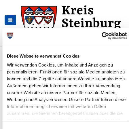
Zur
Zum
Navigation
Inhalt
springen
springen
Kontakt
Sitemap
Presse & Aktuelles
Veranstaltungen
Diese Webseite verwendet Cookies
Karriere und Nachwuchskräfte
Suchen
Wir verwenden Cookies, um Inhalte und Anzeigen zu
personalisieren, Funktionen für soziale Medien anbieten zu
Straßensperrung K 11 im
können und die Zugriffe auf unsere Website zu analysieren.
Außerdem geben wir Informationen zu Ihrer Verwendung
Bereich Hodorf
unserer Website an unsere Partner für soziale Medien,
News - Meldungen
Werbung und Analysen weiter. Unsere Partner führen diese
Informationen möglicherweise mit weiteren Daten
zusammen, die Sie ihnen bereitgestellt haben oder die sie
im Rahmen Ihrer Nutzung der Dienste gesammelt haben.