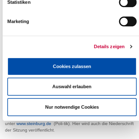
Statistiken
AVO des
Kreises Steinburg
- Lieferung von Restabfallbehältern -
Marketing
Mitteilungen und Anfragen
Einwohnerfragestunde
Beschluss über Beratung der nachfolgenden
Tagesordnungspunkte in nichtöffentlicher Sitzung
Details zeigen
Nicht öffentlicher Teil
(Die nachfolgenden Tagesordnungspunkte werden nach
Cookies zulassen
Maßgabe der Beschlussfassung voraussichtlich nicht
öffentlich beraten).
Mitteilungen und Anfragen (nicht öffentlich)
Auswahl erlauben
Öffentlicher Teil
Bekanntgabe der im nichtöffentlichen Teil gefassten
Nur notwendige Cookies
Beschlüsse
Weitere Informationen finden Sie auf der Website des Kreises
unter
www.steinburg.de
(Poli-tik). Hier wird auch die Niederschrift
der Sitzung veröffentlicht.