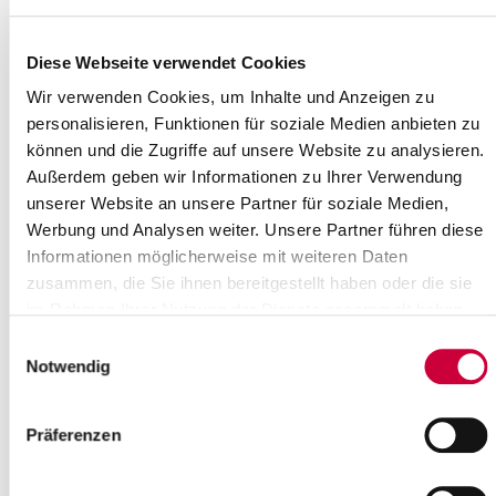
Diese Webseite verwendet Cookies
Ausschusssitzung
Wir verwenden Cookies, um Inhalte und Anzeigen zu
personalisieren, Funktionen für soziale Medien anbieten zu
14.05.21: Am Donnerstag, dem 20. Mai 2021, um 17.00 Uhr,
findet eine Sitzung des Umweltschutzausschusses des
können und die Zugriffe auf unsere Website zu analysieren.
Steinburger Kreistages statt. Sitzungsort ist der Kreistagssaal,
Außerdem geben wir Informationen zu Ihrer Verwendung
Viktoriastr. 16-18 in Itzehoe.
unserer Website an unsere Partner für soziale Medien,
Folgende Themen stehen auf der Tagesordnung:
Werbung und Analysen weiter. Unsere Partner führen diese
Informationen möglicherweise mit weiteren Daten
Öffentlicher Teil
zusammen, die Sie ihnen bereitgestellt haben oder die sie
Eröffnung der Sitzung, Begrüßung, Festlegungen zur
im Rahmen Ihrer Nutzung der Dienste gesammelt haben.
Tagesordnung
Einwilligungsauswahl
Einwohnerfragestunde
Notwendig
Neugestaltung der Gebührenkalkulation
Mitteilung über einen geplanten Auftrag gemäß § 12 Abs. 3
AVO des
Präferenzen
Kreises Steinburg
- Lieferung von Abfallbehältern -
Mitteilung über einen geplanten Auftrag gemäß § 12 Abs. 3