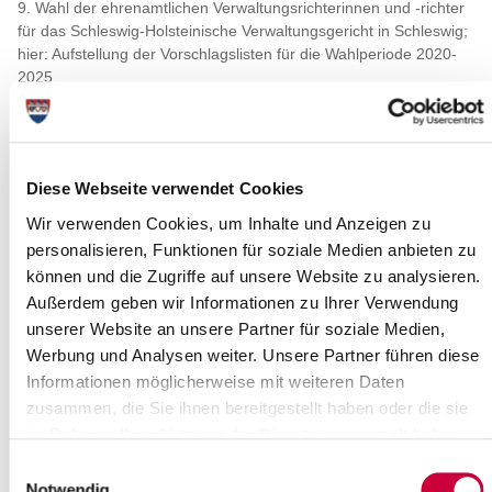
9. Wahl der ehrenamtlichen Verwaltungsrichterinnen und -richter
für das Schleswig-Holsteinische Verwaltungsgericht in Schleswig;
hier: Aufstellung der Vorschlagslisten für die Wahlperiode 2020-
2025
10. Rahmenvertrag Schleswig-Holstein nach § 131
Sozialgesetzbuch (SGB) Neuntes Buch (IX) zur Erbringung von
Leistungen der Eingliederungshilfe
Diese Webseite verwendet Cookies
11. Einführung eines beitragsfreien letzten Kindergartenjahres
Resolutionsantrag der Fraktion DIE LINKE
Wir verwenden Cookies, um Inhalte und Anzeigen zu
personalisieren, Funktionen für soziale Medien anbieten zu
12. Richtlinien des Kreises Steinburg über eine
Sozialstaffelregelung
können und die Zugriffe auf unsere Website zu analysieren.
Außerdem geben wir Informationen zu Ihrer Verwendung
13. Satzung zur Förderung der Kindertagespflege im Kreis
unserer Website an unsere Partner für soziale Medien,
Steinburg
Werbung und Analysen weiter. Unsere Partner führen diese
14. Zusätzliche Mittel für einen Zeitraum von drei Jahren für die
Informationen möglicherweise mit weiteren Daten
Erfüllung der satzungsgemäßen Aufgaben des Kreisjugendringes
zusammen, die Sie ihnen bereitgestellt haben oder die sie
15. Neuwahl und Abberufung von Mitgliedern des
im Rahmen Ihrer Nutzung der Dienste gesammelt haben.
Kreisseniorenbeirates
Einwilligungsauswahl
16. Holstein Tourismus e. V. - Änderung der Satzung und
Notwendig