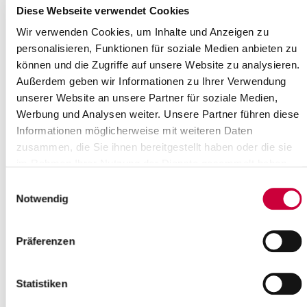
Diese Webseite verwendet Cookies
Kreistagssaal
Wir verwenden Cookies, um Inhalte und Anzeigen zu
personalisieren, Funktionen für soziale Medien anbieten zu
Am 22. August 2018 findet eine Sitzung des Steinburger
können und die Zugriffe auf unsere Website zu analysieren.
Kreistages statt. Die Sitzung beginnt um 17.00 Uhr. Sitzungsort ist
der Kreistagssaal, Viktoriastr. 16-18, Itzehoe.
Außerdem geben wir Informationen zu Ihrer Verwendung
unserer Website an unsere Partner für soziale Medien,
Tagesordnung:
Werbung und Analysen weiter. Unsere Partner führen diese
Öffentlicher Teil:
Informationen möglicherweise mit weiteren Daten
Eröffnung der Sitzung, Begrüßung, Festlegungen zur
zusammen, die Sie ihnen bereitgestellt haben oder die sie
Tagesordnung
im Rahmen Ihrer Nutzung der Dienste gesammelt haben.
Einwohnerfragestunde
Einwilligungsauswahl
Aktuelle Stunde
Notwendig
Gültigkeit der Kreiswahl vom 06./27.05.2018
Wahl des Kreisseniorenbeirates
Zustimmung zur Leistung einer außerplanmäßigen
Präferenzen
Verpflichtungsermächtigung in Höhe von 400.000 Euro
hier: Deckenprogramm 2018
Sanierung sanitärer Räume in der Steinburg-Schule
Statistiken
hier: Bereitstellung von außerplanmäßigen
Haushaltsmitteln