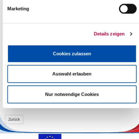
Mitteilungen
Marketing
Einwohnerfragestunde
Nicht öffentlicher Teil:
Die nachfolgenden Tagesordnungspunkte werden nach
Details zeigen
Maßgabe der Beschlussfassung voraussichtlich nicht
öffentlich beraten.
Detlefsengymnasium Glückstadt: Neubau
Cookies zulassen
Dreifeldsporthalle
hier: Erhöhung der Herstellungskosten
Auswahl erlauben
Öffentlicher Teil:
Bekanntgabe der im nicht öffentlichen Teil gefassten
Beschlüsse
Nur notwendige Cookies
Weitere Informationen finden Sie auf der Homepage des Kreises
unter
www.steinburg.de
(Politik).
Zurück