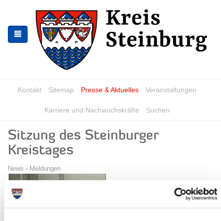
Zur
Zum
Navigation
Inhalt
springen
springen
Kontakt
Sitemap
Presse & Aktuelles
Veranstaltungen
Karriere und Nachwuchskräfte
Suchen
Sitzung des Steinburger
Kreistages
News - Meldungen