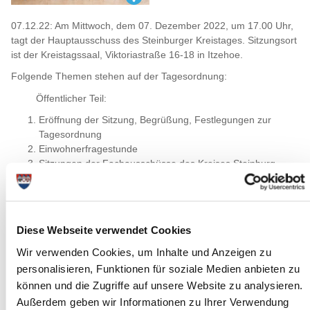
07.12.22: Am Mittwoch, dem 07. Dezember 2022, um 17.00 Uhr,
tagt der Hauptausschuss des Steinburger Kreistages. Sitzungsort
ist der Kreistagssaal, Viktoriastraße 16-18 in Itzehoe.
Folgende Themen stehen auf der Tagesordnung:
Öffentlicher Teil:
Eröffnung der Sitzung, Begrüßung, Festlegungen zur
Tagesordnung
Einwohnerfragestunde
Sitzungen der Fachausschüsse des Kreises Steinburg
Änderung der Geschäftsordnung für den Kreistag des
Kreises Steinburg, virtuelle Gremiensitzung und
Ladungsfrist
2. Änderung des öffentlich-rechtlichen Vertrages zwischen
Diese Webseite verwendet Cookies
dem Kreis Steinburg und dem Zweckverband
"Breitbandversorgung Steinburg"
Wir verwenden Cookies, um Inhalte und Anzeigen zu
Beratung und Beschlussfassung über den 6. Nachtrag zum
personalisieren, Funktionen für soziale Medien anbieten zu
öffentlich rechtlichen Vertrag über die Erfüllung der
können und die Zugriffe auf unsere Website zu analysieren.
Aufgaben des Wegeunterhaltungsverbandes Steinburg
Außerdem geben wir Informationen zu Ihrer Verwendung
Verwaltungshaushalt des Jobcenters Steinburg für das