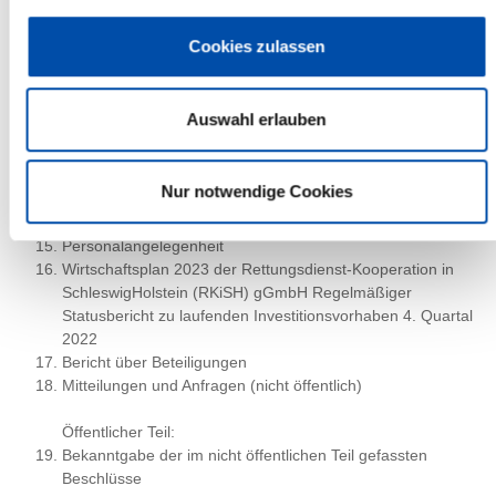
11.5. Änderung zum Stellenplan 2023 (Wasserwirtschaft)
Mitteilungen und Anfragen
Cookies zulassen
Einwohnerfragestunde
Beschluss über Beratung der nachfolgenden
Tagesordnungspunkte in nichtöffentlicher Sitzung
Auswahl erlauben
Nicht öffentlicher Teil
(Die nachfolgenden Tagesordnungspunkte werden nach
Nur notwendige Cookies
Maßgabe der Beschlussfassung voraussichtlich nicht
öffentlich beraten)
Personalangelegenheit
Wirtschaftsplan 2023 der Rettungsdienst-Kooperation in
SchleswigHolstein (RKiSH) gGmbH Regelmäßiger
Statusbericht zu laufenden Investitionsvorhaben 4. Quartal
2022
Bericht über Beteiligungen
Mitteilungen und Anfragen (nicht öffentlich)
Öffentlicher Teil:
Bekanntgabe der im nicht öffentlichen Teil gefassten
Beschlüsse