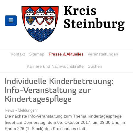
Zur
Zum
Navigation
Inhalt
springen
springen
Kontakt
Sitemap
Presse & Aktuelles
Veranstaltungen
Karriere und Nachwuchskräfte
Suchen
Individuelle Kinderbetreuung:
Info-Veranstaltung zur
Kindertagespflege
News - Meldungen
Die nächste Info-Veranstaltung zum Thema Kindertagespflege
findet am Donnerstag, dem 05. Oktober 2017, um 09.30 Uhr, im
Raum 226 (1. Stock) des Kreishauses statt.