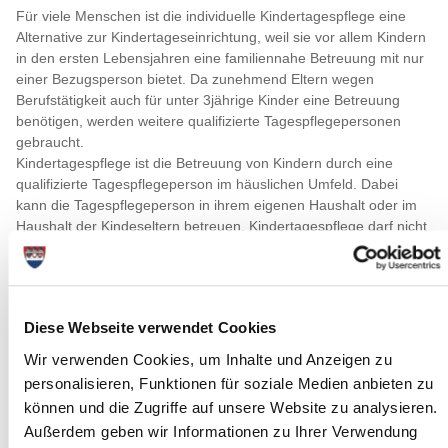
Für viele Menschen ist die individuelle Kindertagespflege eine
Alternative zur Kindertageseinrichtung, weil sie vor allem Kindern
in den ersten Lebensjahren eine familiennahe Betreuung mit nur
einer Bezugsperson bietet. Da zunehmend Eltern wegen
Berufstätigkeit auch für unter 3jährige Kinder eine Betreuung
benötigen, werden weitere qualifizierte Tagespflegepersonen
gebraucht.
Kindertagespflege ist die Betreuung von Kindern durch eine
qualifizierte Tagespflegeperson im häuslichen Umfeld. Dabei
kann die Tagespflegeperson in ihrem eigenen Haushalt oder im
Haushalt der Kindeseltern betreuen. Kindertagespflege darf nicht
mit einer Haushaltshilfe oder Babysittern verwechselt werden,
weil sich die Tätigkeit von Tagesmüttern und –vätern auf den
Bereich der Bildung, Erziehung und regelmäßigen Betreuung von
Kindern bezieht.
Diese Webseite verwendet Cookies
Kindertagespflege ist ein sehr flexibles Betreuungsangebot für
Kinder zwischen 0-14 Jahren, das sich den Bedürfnissen der
Wir verwenden Cookies, um Inhalte und Anzeigen zu
Eltern weitestgehend anpasst. Auch wenn die Eltern wechselnde
personalisieren, Funktionen für soziale Medien anbieten zu
Betreuungszeiten be-nötigen oder ihr Kind nicht täglich bzw.
können und die Zugriffe auf unsere Website zu analysieren.
regelmäßig in eine Betreuung geben, bietet sich eine flexible
Außerdem geben wir Informationen zu Ihrer Verwendung
Kindertagespflege an. Eine Tagespflegeperson kann bis zu fünf