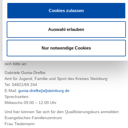
entschlossen, selbst Tagesmutter oder Tagesvater zu werden,
haben aber noch einige Fragen? Grundsätzlich jeden ersten
Cookies zulassen
Donnerstag im Monat erhalten Sie in der Steinburger
Kreisverwaltung Informationen rund um das Thema
Kindertagespflege.
Auswahl erlauben
Die nächste Info-Veranstaltung findet am Donnerstag, dem 05.
Oktober 2017, um 09.30 Uhr, statt (Raum 226 des Kreishauses,
1. Stock).
Nur notwendige Cookies
Für die Anmeldung oder auch bei weiteren Fragen wenden Sie
sich bitte an:
Gabriele Gunia-Drefke
Amt für Jugend, Familie und Sport des Kreises Steinburg
Tel. 04821/69 244
E-Mail:
gunia-drefke[at]steinburg.de
Sprechzeiten:
Mittwochs 09.00 – 12.00 Uhr
Und hier können Sie sich für den Qualifizierungskurs anmelden:
Evangelisches Familienzentrum
Frau Tiedemann