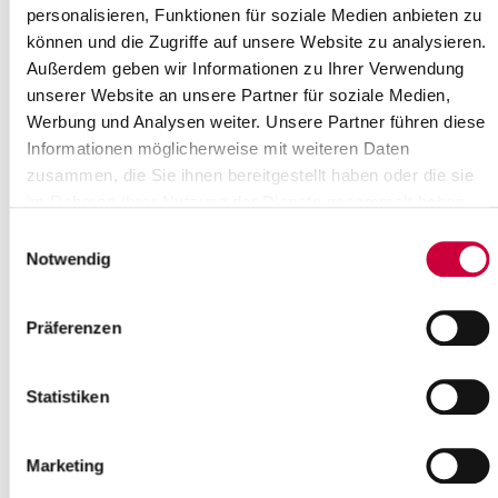
personalisieren, Funktionen für soziale Medien anbieten zu
können und die Zugriffe auf unsere Website zu analysieren.
Außerdem geben wir Informationen zu Ihrer Verwendung
unserer Website an unsere Partner für soziale Medien,
Ausschusssitzung
Werbung und Analysen weiter. Unsere Partner führen diese
Informationen möglicherweise mit weiteren Daten
Der Ausschuss für Soziales, Familie und Gesundheit des
zusammen, die Sie ihnen bereitgestellt haben oder die sie
Steinburger Kreistages tagt am Dienstag, dem 14. März 2017,
im Rahmen Ihrer Nutzung der Dienste gesammelt haben.
um 17.30 Uhr. Die Sitzung findet bei der AWO - Bildung und Arbeit
gemeinnützige GmbH, Deutsch-Ordens-Straße 9, in
Einwilligungsauswahl
Hohenlockstedt statt.
Notwendig
Vor der Sitzung ab 16.30 Uhr wird eine Führung durch die
Räumlichkeiten der AWO Hohenlockstedt angeboten
(Sozialkaufhaus sowie Unterkunft für Menschen in Notlagen).
Präferenzen
Tagesordnung:
Eröffnung der Sitzung, Begrüßung, Festlegungen zur
Statistiken
Tagesordnung
(Nach der Besichtigung der Räumlichkeiten ab ca. 17.30
Uhr)
Marketing
Einwohnerfragestunde