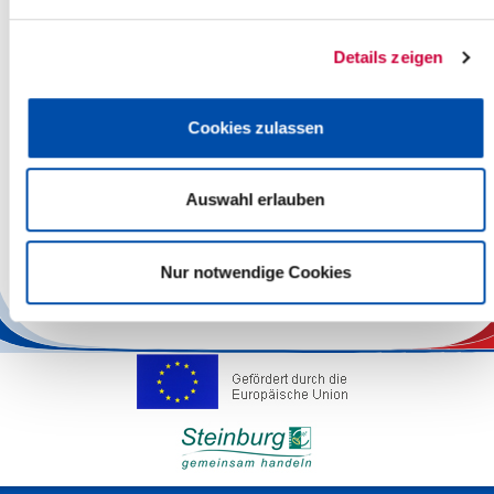
Integration von Flüchtlingen im Kreis Steinburg in der
Praxis;
Berichte von Fachleuten der Polizei, des St. Ansgar
Details zeigen
Familienzentrums und der Koordinierungsstelle des
Kreises Steinburg
Mitteilungen und Anfragen;
Cookies zulassen
(u.a. Aktuelles zur Situation des Neubaus der Kooperativen
Regional-Leitstelle (KRLS) in Elmshorn
Einwohnerfragestunde
Auswahl erlauben
Weitere Informationen finden Sie auf der Homepage des Kreises
unter
www.steinburg.de
(Politik).
Nur notwendige Cookies
Zurück