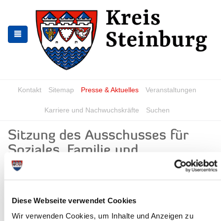
Zur
Zum
Navigation
Inhalt
springen
springen
Kontakt
Sitemap
Presse & Aktuelles
Veranstaltungen
Karriere und Nachwuchskräfte
Suchen
Sitzung des Ausschusses für
Soziales, Familie und
Gesundheit
News - Meldungen
Diese Webseite verwendet Cookies
Wir verwenden Cookies, um Inhalte und Anzeigen zu